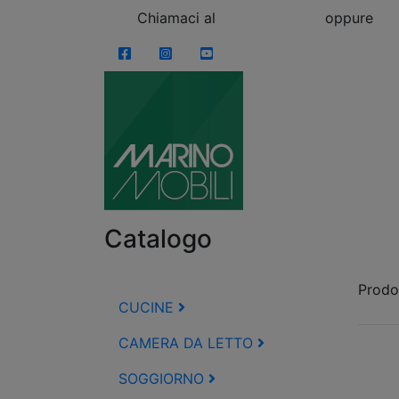
Skip to content
Chiamaci al
0863.997243
oppure
vi
Facebook
Instagram
YouTube
Catalogo
Prodot
CUCINE
CAMERA DA LETTO
SOGGIORNO