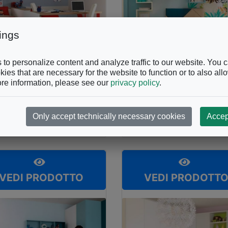
ings
to personalize content and analyze traffic to our website. You 
ies that are necessary for the website to function or to also all
re information, please see our
privacy policy
.
RETTI COMPACT
MORETTI COMPACT
omposizione
Composizione
C301
KC310
Only accept technically necessary cookies
Accep
VEDI PRODOTTO
VEDI PRODOTT