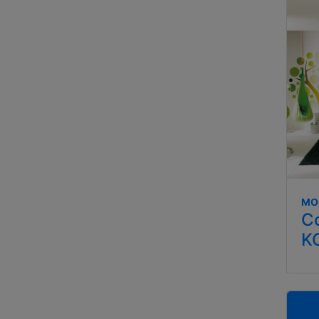
MO
C
K