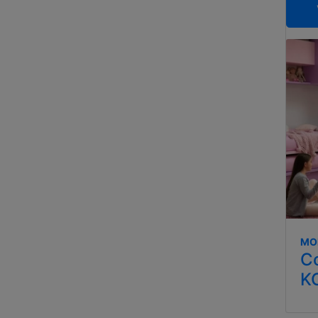
MO
C
K