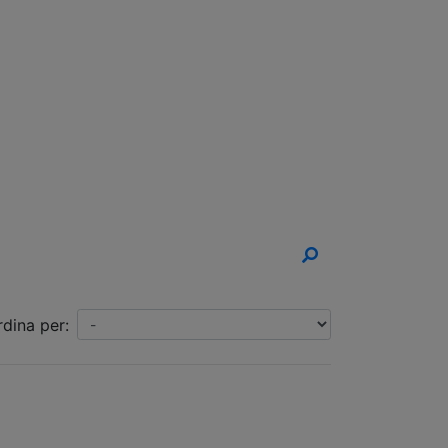
un Appuntamento!
rdina per: