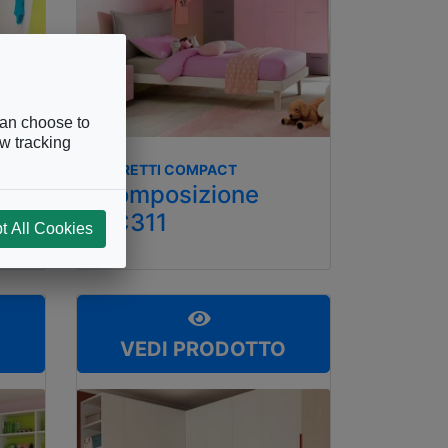
can choose to
ow tracking
MORETTI COMPACT
Composizione
KC311
t All Cookies
O
VEDI PRODOTTO