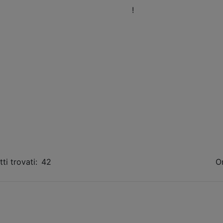
eni a trovarci nel nostro Showroom
!
Orari
Fissa 
ti trovati:
42
O