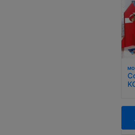
MO
C
K