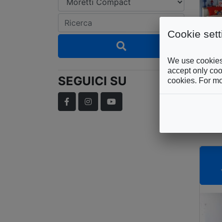
Cookie sett
We use cookies 
accept only cook
SEGUICI SU
cookies. For mo
MO
C
Facebook
Instagram
YouTube
K