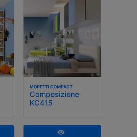
MORETTI COMPACT
Composizione
KC415