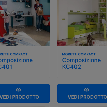
RETTI COMPACT
MORETTI COMPACT
omposizione
Composizione
C401
KC402
VEDI PRODOTTO
VEDI PRODOTT