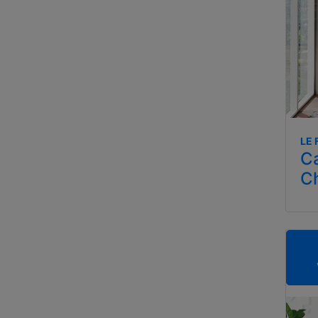
LE 
Ca
C