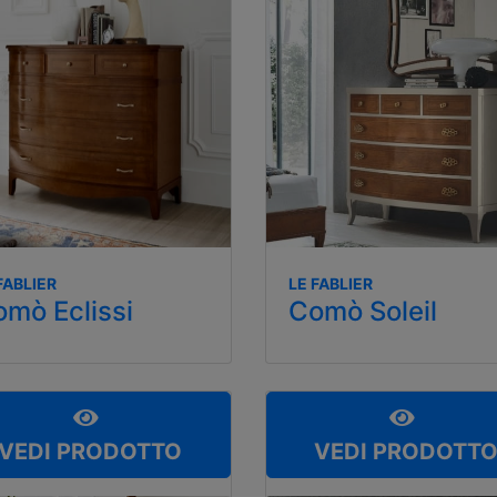
FABLIER
LE FABLIER
mò Eclissi
Comò Soleil
VEDI PRODOTTO
VEDI PRODOTT