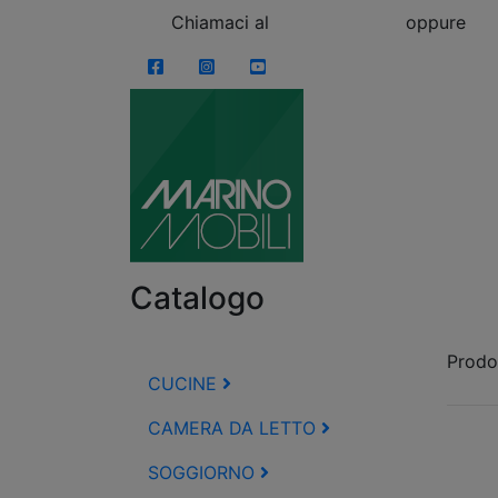
Skip to content
Chiamaci al
0863.997243
oppure
vi
Facebook
Instagram
YouTube
Catalogo
Prodot
CUCINE
CAMERA DA LETTO
SOGGIORNO