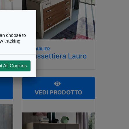
can choose to
ow tracking
LE FABLIER
Cassettiera Lauro
t All Cookies
O
VEDI PRODOTTO