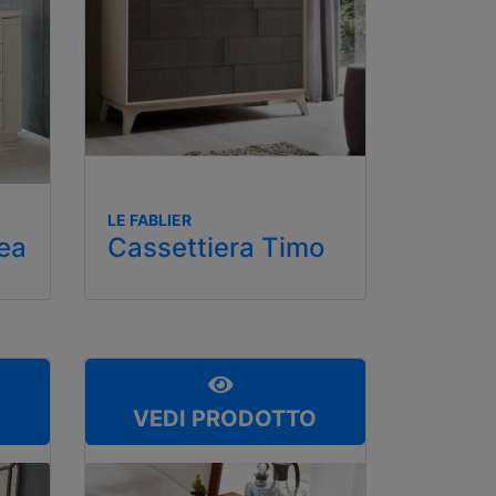
LE FABLIER
rea
Cassettiera Timo
O
VEDI PRODOTTO