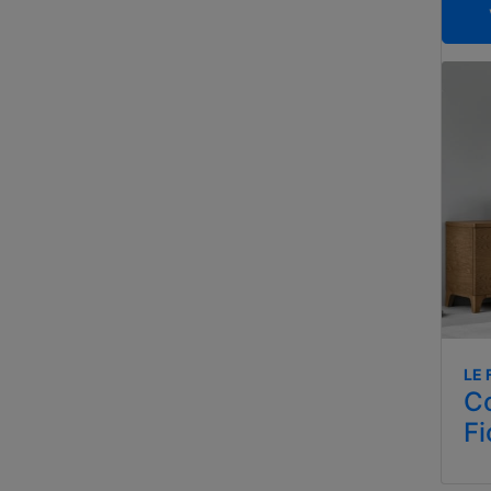
LE 
C
Fi