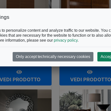
ings
to personalize content and analyze traffic to our website. You 
ies that are necessary for the website to function or to also all
re information, please see our
privacy policy
.
FABLIER
LE FABLIER
madio Agrifoglio
Armadio Giove
Only accept technically necessary cookies
Accep
VEDI PRODOTTO
VEDI PRODOTT