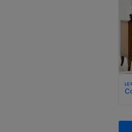
LE 
C