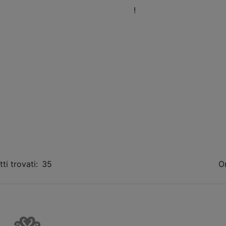
eni a trovarci nel nostro Showroom
!
Orari
Fissa 
ti trovati:
35
O