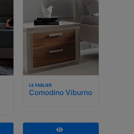
LE FABLIER
Comodino Viburno