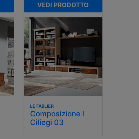
O
VEDI PRODOTTO
LE FABLIER
Composizione I
Ciliegi 03