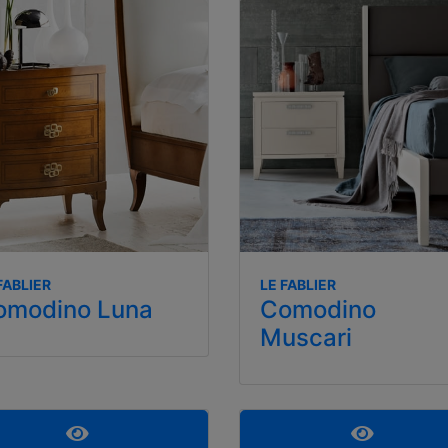
FABLIER
LE FABLIER
omodino Luna
Comodino
Muscari