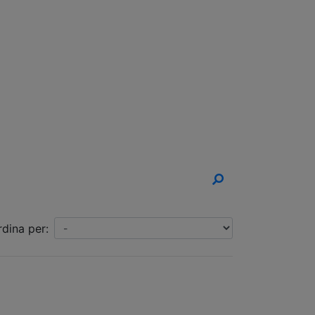
un Appuntamento!
rdina per: