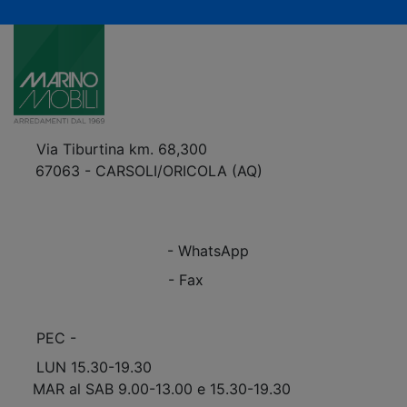
Via Tiburtina km. 68,300
67063 - CARSOLI/ORICOLA (AQ)
VEDI Come Raggiungerci
+39 0863.997243
+39 0863.997243
- WhatsApp
+39 0863.909408
- Fax
info@marinomobili.com
PEC -
marinomobilisnc@pec.it
LUN 15.30-19.30
MAR al SAB 9.00-13.00 e 15.30-19.30