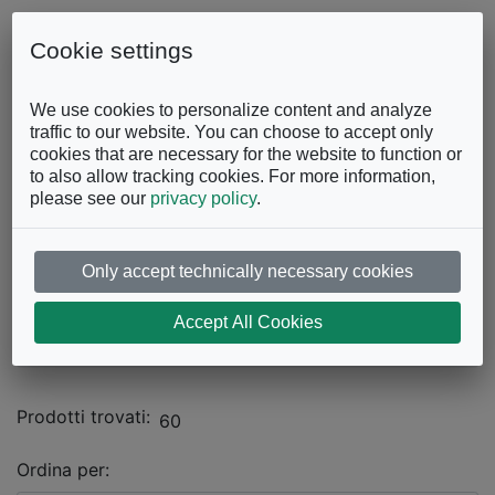
Skip to content
0863.997243
Contattaci
Cookie settings
Facebook
Instagram
YouTube
We use cookies to personalize content and analyze
traffic to our website. You can choose to accept only
cookies that are necessary for the website to function or
to also allow tracking cookies. For more information,
please see our
privacy policy
.
Only accept technically necessary cookies
Catalogo
Accept All Cookies
DIVANI E POLTRONE
Divani Letto
Prodotti trovati:
60
Ordina per: