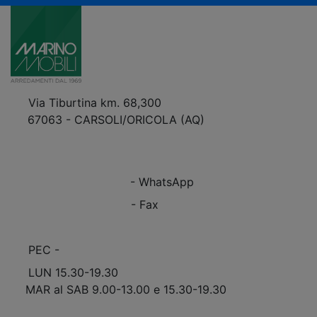
Via Tiburtina km. 68,300
67063 - CARSOLI/ORICOLA (AQ)
VEDI Come Raggiungerci
+39 0863.997243
+39 0863.997243
- WhatsApp
+39 0863.909408
- Fax
info@marinomobili.com
PEC -
marinomobilisnc@pec.it
LUN 15.30-19.30
MAR al SAB 9.00-13.00 e 15.30-19.30
Scopri Le APERTURE STRAORDINARIE!