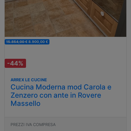
15.854,00 €
8.900,00 €
-44%
ARREX LE CUCINE
Cucina Moderna mod Carola e
Zenzero con ante in Rovere
Massello
PREZZI IVA COMPRESA