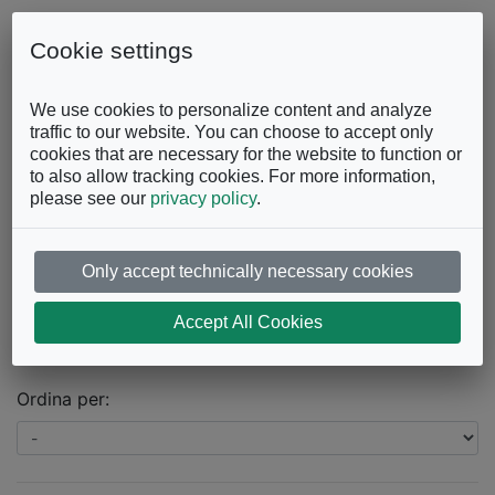
Skip to content
0863.997243
Contattaci
Cookie settings
Facebook
Instagram
YouTube
We use cookies to personalize content and analyze
traffic to our website. You can choose to accept only
cookies that are necessary for the website to function or
to also allow tracking cookies. For more information,
please see our
privacy policy
.
Only accept technically necessary cookies
Catalogo
Accept All Cookies
Prodotti trovati:
17
Ordina per: