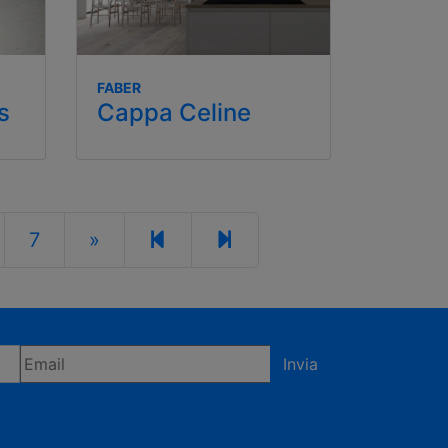
FABER
s
Cappa Celine
7
»
Invia
fermi di accettare la privacy policy