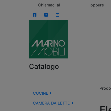
Skip to content
Chiamaci al
0863.997243
oppure
vi
Facebook
Instagram
YouTube
Catalogo
Prodot
CUCINE
CAMERA DA LETTO
El