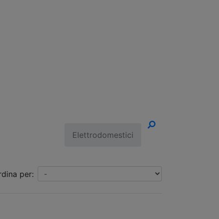
un Appuntamento!
Elettrodomestici
rdina per: