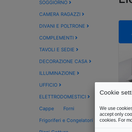
SOGGIORNO
CAMERA RAGAZZI
DIVANI E POLTRONE
COMPLEMENTI
TAVOLI E SEDIE
DECORAZIONE CASA
ILLUMINAZIONE
UFFICIO
Cookie sett
ELETTRODOMESTICI
Cappe
Forni
We use cookies 
accept only cook
Frigoriferi e Congelatori
cookies. For mo