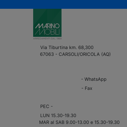
Via Tiburtina km. 68,300
67063 - CARSOLI/ORICOLA (AQ)
VEDI Come Raggiungerci
+39 0863.997243
+39 0863.997243
- WhatsApp
+39 0863.909408
- Fax
info@marinomobili.com
PEC -
marinomobilisnc@pec.it
LUN 15.30-19.30
MAR al SAB 9.00-13.00 e 15.30-19.30