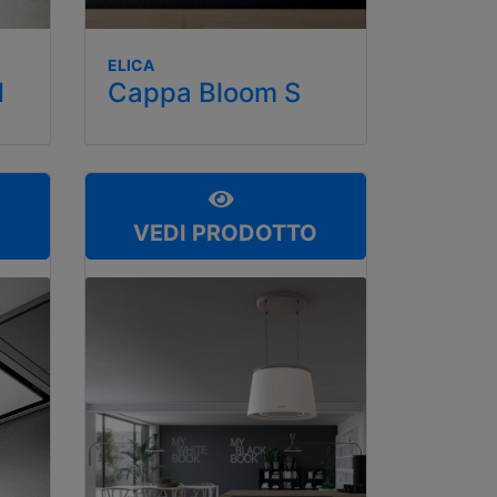
ELICA
d
Cappa Bloom S
O
VEDI PRODOTTO