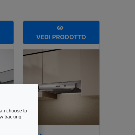
O
VEDI PRODOTTO
can choose to
ow tracking