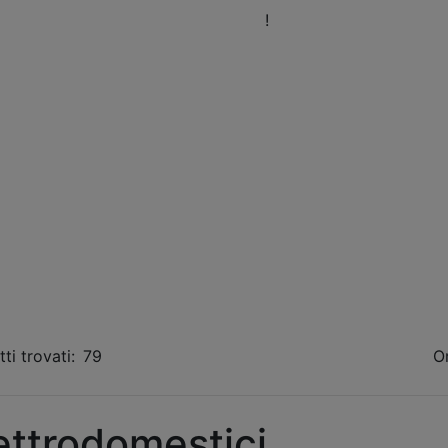
eni a trovarci nel nostro Showroom
!
Orari
Fissa 
ti trovati:
79
O
ettrodomestici