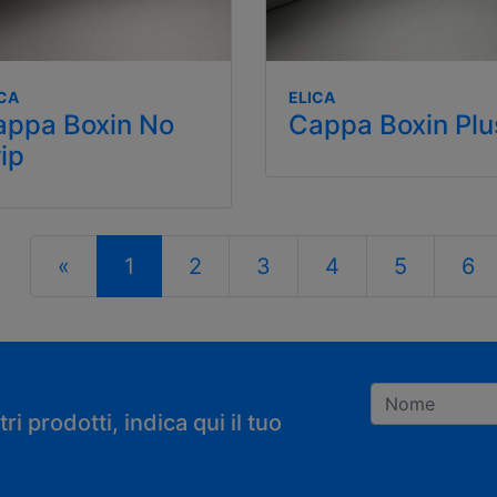
ICA
ELICA
appa Boxin No
Cappa Boxin Plu
ip
«
1
2
3
4
5
6
i prodotti, indica qui il tuo
Registrandoti con