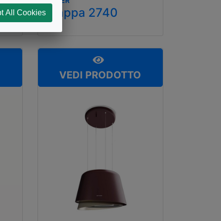
FABER
Cappa 2740
t All Cookies
O
VEDI PRODOTTO