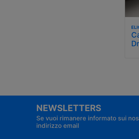
EL
C
Dr
NEWSLETTERS
Se vuoi rimanere informato sui nostr
indirizzo email