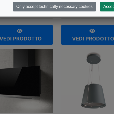
BER
FABER
appa 2152
Cappa 2156
Only accept technically necessary cookies
Accep
VEDI PRODOTTO
VEDI PRODOTT