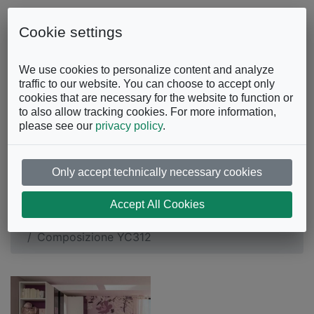
Skip to content
0863.997243
Contattaci
Cookie settings
Facebook
Instagram
YouTube
We use cookies to personalize content and analyze
traffic to our website. You can choose to accept only
cookies that are necessary for the website to function or
to also allow tracking cookies. For more information,
please see our
privacy policy
.
Only accept technically necessary cookies
Composizione YC312
Accept All Cookies
Camera ragazzi
Camerette
Composizione YC312