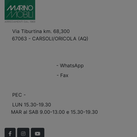
Via Tiburtina km. 68,300
67063 - CARSOLI/ORICOLA (AQ)
VEDI Come Raggiungerci
+39 0863.997243
+39 0863.997243
- WhatsApp
+39 0863.909408
- Fax
info@marinomobili.com
PEC -
marinomobilisnc@pec.it
LUN 15.30-19.30
MAR al SAB 9.00-13.00 e 15.30-19.30
Scopri Le APERTURE STRAORDINARIE!
Facebook
Instagram
YouTube