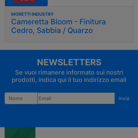
MORETTI INDUSTRY
Cameretta Bloom - Finitura
Cedro, Sabbia / Quarzo
NEWSLETTERS
Se vuoi rimanere informato sui nostri
prodotti, indica qui il tuo indirizzo email
Invia
Registrandoti confermi di accettare la privacy policy