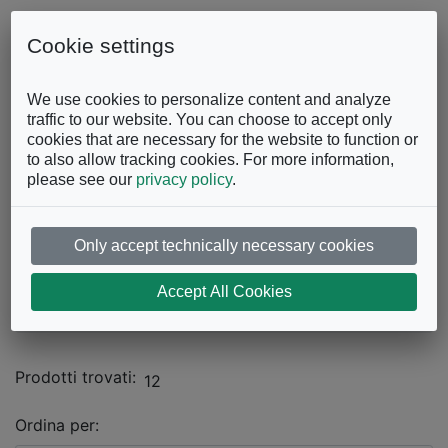
Skip to content
0863.997243
Contattaci
Cookie settings
Facebook
Instagram
YouTube
We use cookies to personalize content and analyze
traffic to our website. You can choose to accept only
cookies that are necessary for the website to function or
to also allow tracking cookies. For more information,
please see our
privacy policy
.
Only accept technically necessary cookies
Catalogo
Accept All Cookies
DIVANI E POLTRONE
Divani con Penisola
Prodotti trovati:
12
Ordina per: