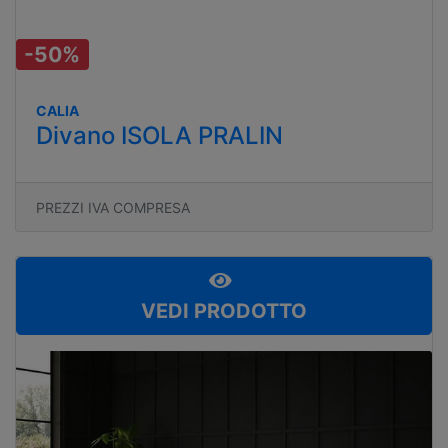
-50%
CALIA
Divano ISOLA PRALIN
PREZZI IVA COMPRESA
VEDI PRODOTTO