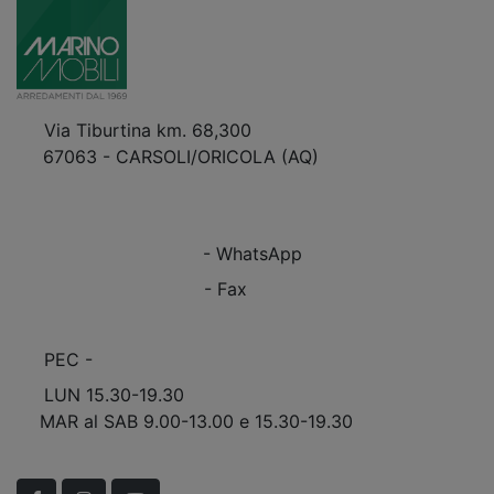
Via Tiburtina km. 68,300
67063 - CARSOLI/ORICOLA (AQ)
VEDI Come Raggiungerci
+39 0863.997243
+39 0863.997243
- WhatsApp
+39 0863.909408
- Fax
info@marinomobili.com
PEC -
marinomobilisnc@pec.it
LUN 15.30-19.30
MAR al SAB 9.00-13.00 e 15.30-19.30
Scopri Le APERTURE STRAORDINARIE!