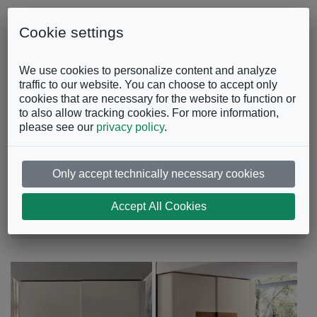
Skip to content
0863.997243
Contattaci
Cookie settings
Facebook
Instagram
YouTube
We use cookies to personalize content and analyze
traffic to our website. You can choose to accept only
cookies that are necessary for the website to function or
to also allow tracking cookies. For more information,
please see our
privacy policy
.
Only accept technically necessary cookies
Armadio Agrifoglio
Accept All Cookies
Camera da Letto
Armadi
Armadio Agrifoglio