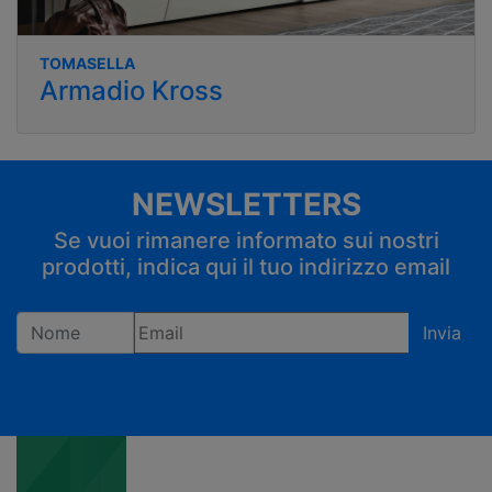
TOMASELLA
Armadio Kross
NEWSLETTERS
Se vuoi rimanere informato sui nostri
prodotti, indica qui il tuo indirizzo email
Invia
Registrandoti confermi di accettare la privacy policy