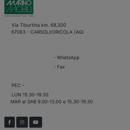
Via Tiburtina km. 68,300
67063 - CARSOLI/ORICOLA (AQ)
VEDI Come Raggiungerci
+39 0863.997243
+39 0863.997243
- WhatsApp
+39 0863.909408
- Fax
info@marinomobili.com
PEC -
marinomobilisnc@pec.it
LUN 15.30-19.30
MAR al SAB 9.00-13.00 e 15.30-19.30
Scopri Le APERTURE STRAORDINARIE!
Facebook
Instagram
YouTube