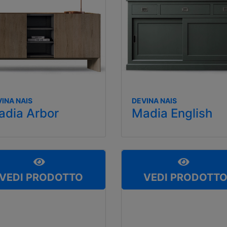
DEVINA NAIS
INA NAIS
Madia English
adia Arbor
VEDI PRODOTTO
VEDI PRODOTT