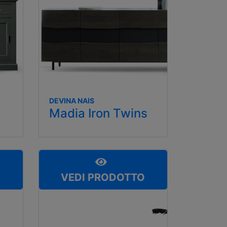
DEVINA NAIS
Madia Iron Twins
O
VEDI PRODOTTO