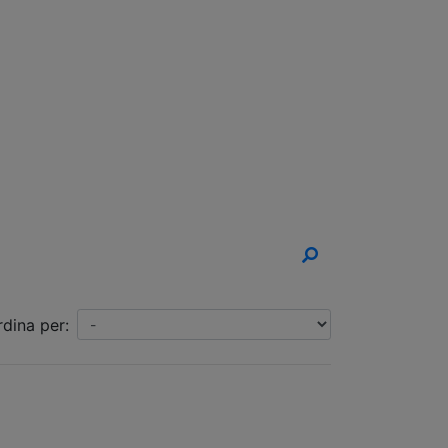
un Appuntamento!
rdina per: