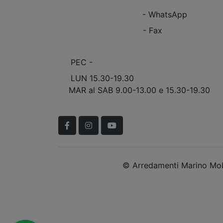
+39 0863.997243
- WhatsApp
+39 0863.909408
- Fax
info@marinomobili.com
PEC -
marinomobilisnc@pec.it
LUN 15.30-19.30
MAR al SAB 9.00-13.00 e 15.30-19.30
Scopri Le APERTURE STRAORDINARIE!
Facebook
Instagram
YouTube
© Arredamenti Marino Mobi