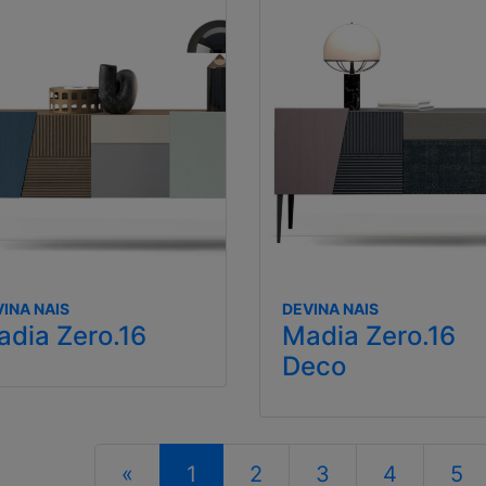
INA NAIS
DEVINA NAIS
dia Zero.16
Madia Zero.16
Deco
«
1
2
3
4
5