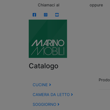
Skip to content
Chiamaci al
0863.997243
oppure
vi
Facebook
Instagram
YouTube
Catalogo
Prodot
CUCINE
CAMERA DA LETTO
SOGGIORNO