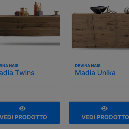
INA NAIS
DEVINA NAIS
adia Twins
Madia Unika
VEDI PRODOTTO
VEDI PRODOTT