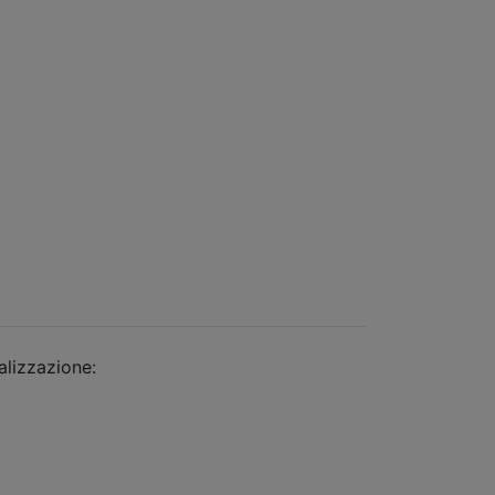
alizzazione:
dimsolutions.it