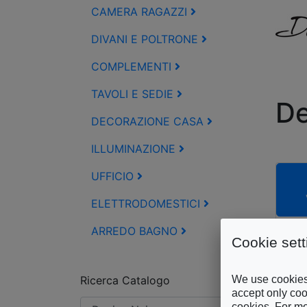
CAMERA RAGAZZI
DIVANI E POLTRONE
COMPLEMENTI
TAVOLI E SEDIE
De
DECORAZIONE CASA
ILLUMINAZIONE
UFFICIO
ELETTRODOMESTICI
ARREDO BAGNO
Cookie sett
We use cookies 
Ricerca Catalogo
accept only cook
cookies. For mo