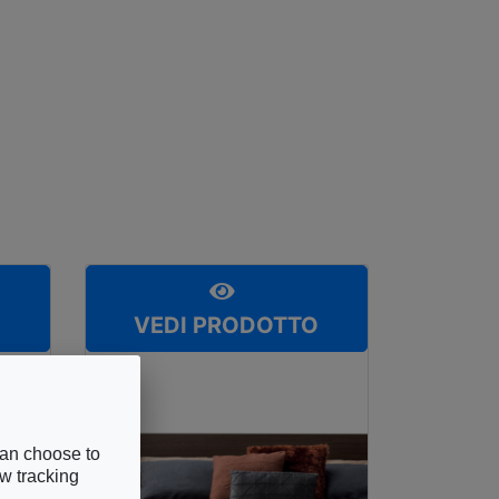
O
VEDI PRODOTTO
can choose to
ow tracking