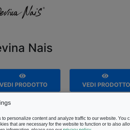
vina Nais
VEDI PRODOTTO
VEDI PRODOTT
ings
to personalize content and analyze traffic to our website. You 
ies that are necessary for the website to function or to also all
re information, please see our
privacy policy
.