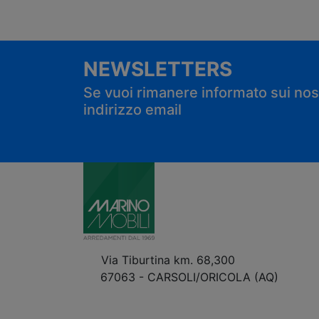
NEWSLETTERS
Se vuoi rimanere informato sui nostr
indirizzo email
Via Tiburtina km. 68,300
67063 - CARSOLI/ORICOLA (AQ)
VEDI Come Raggiungerci
+39 0863.997243