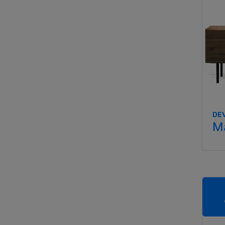
DEV
M