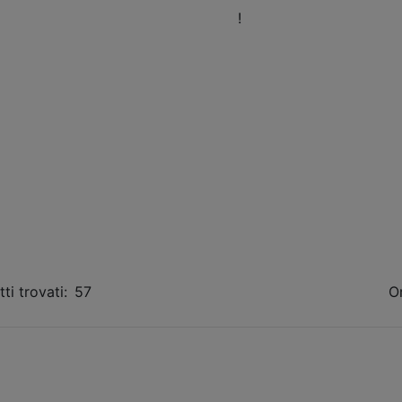
eni a trovarci nel nostro Showroom
!
Orari
Fissa 
ti trovati:
57
O