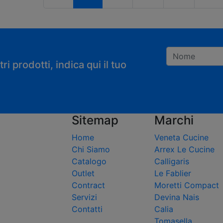
i prodotti, indica qui il tuo
Registrandoti con
Sitemap
Marchi
Home
Veneta Cucine
Chi Siamo
Arrex Le Cucine
Catalogo
Calligaris
Outlet
Le Fablier
Contract
Moretti Compact
Servizi
Devina Nais
Contatti
Calia
Tomasella