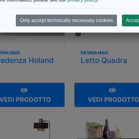
Only accept technically necessary cookies
Accep
INA NAIS
DEVINA NAIS
redenza Holand
Letto Quadra
VEDI PRODOTTO
VEDI PRODOTT