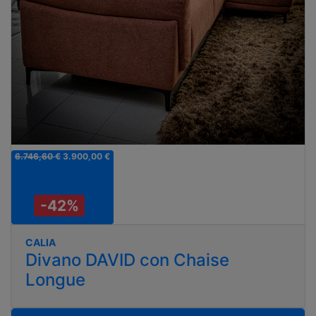
6.746,60 €
3.900,00 €
-42%
CALIA
Divano DAVID con Chaise
Longue