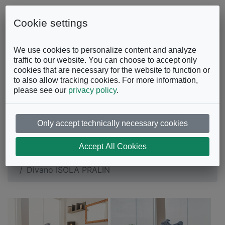
Skip to content
0863.997243
Contattaci
Cookie settings
Facebook
Instagram
YouTube
We use cookies to personalize content and analyze
traffic to our website. You can choose to accept only
cookies that are necessary for the website to function or
to also allow tracking cookies. For more information,
please see our
privacy policy
.
Only accept technically necessary cookies
Divano ISOLA PRALIN
Accept All Cookies
Divani e Poltrone
Divani con Penisola
Divano ISOLA PRALIN