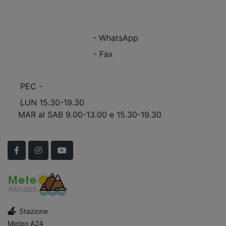
VEDI Come Raggiungerci
+39 0863.997243
+39 0863.997243
- WhatsApp
+39 0863.909408
- Fax
info@marinomobili.com
PEC -
marinomobilisnc@pec.it
LUN 15.30-19.30
MAR al SAB 9.00-13.00 e 15.30-19.30
Scopri Le APERTURE STRAORDINARIE!
Facebook
Instagram
YouTube
Stazione
Meteo A24