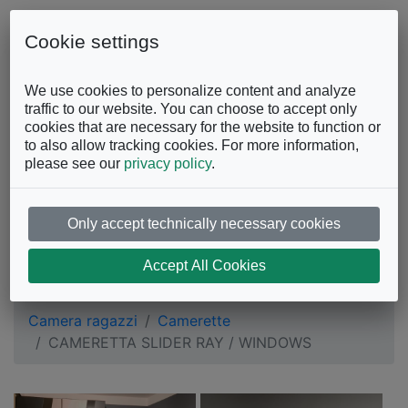
Skip to content
0863.997243
Contattaci
Cookie settings
Facebook
Instagram
YouTube
We use cookies to personalize content and analyze
traffic to our website. You can choose to accept only
cookies that are necessary for the website to function or
to also allow tracking cookies. For more information,
please see our
privacy policy
.
Only accept technically necessary cookies
CAMERETTA SLIDER
Accept All Cookies
RAY / WINDOWS
Camera ragazzi
Camerette
CAMERETTA SLIDER RAY / WINDOWS