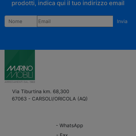
prodotti, indica qui il tuo indirizzo email
Invia
Registrandoti confermi di accettare la privacy policy
Via Tiburtina km. 68,300
67063 - CARSOLI/ORICOLA (AQ)
VEDI Come Raggiungerci
+39 0863.997243
+39 0863.997243
- WhatsApp
+39 0863.909408
- Fax