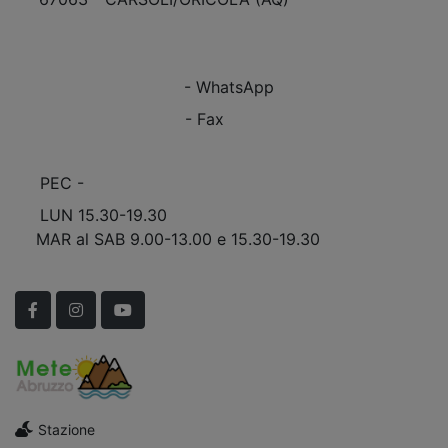
VEDI Come Raggiungerci
+39 0863.997243
+39 0863.997243
- WhatsApp
+39 0863.909408
- Fax
info@marinomobili.com
PEC -
marinomobilisnc@pec.it
LUN 15.30-19.30
MAR al SAB 9.00-13.00 e 15.30-19.30
Scopri Le APERTURE STRAORDINARIE!
Facebook
Instagram
YouTube
Stazione