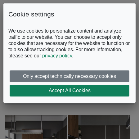
Skip to content
0863.997243
Contattaci
Cookie settings
Facebook
Instagram
YouTube
We use cookies to personalize content and analyze
traffic to our website. You can choose to accept only
cookies that are necessary for the website to function or
to also allow tracking cookies. For more information,
please see our
privacy policy
.
Only accept technically necessary cookies
Cucina Ri-flex
Accept All Cookies
Cucine
Cucine Moderne
Cucina Ri-flex